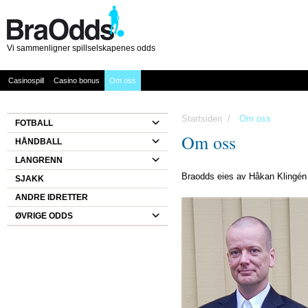
Vi sammenligner spillselskapenes odds
Casinospill
Casino bonus
Om oss
Startsiden
/
Om oss
FOTBALL
Om oss
HÅNDBALL
LANGRENN
Braodds eies av Håkan Klingén s
SJAKK
ANDRE IDRETTER
ØVRIGE ODDS